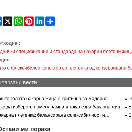
Facebook
X
WhatsApp
Pinterest
LinkedIn
Share
тходна :
днички спецификации и стандарди на бакарни плетени жиц
дно :
то е флексибилен конектор со плетенка од конзервирана б
Поврзани вести
ошто голата бакарна жица е критична за модерна
Н
ктрична инфраструктура и врвна поврзаност?
ко
ако да изберете помеѓу рамна и тркалезна бакарна жица
Б
плетенка?
по
акарна плетенка: балансирана флексибилност и
Б
оводливост
Остави ми порака