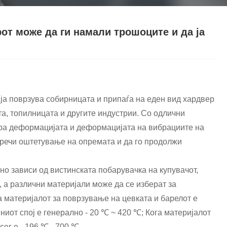
Nederlands
ภาษาไทย
от може да ги намали трошоците и да ја
Polski
한국어
Svenska
 ја поврзува собирницата и припаѓа на еден вид хардвер
та, топилницата и другите индустрии. Со одлични
magyar
ра деформацијата и деформацијата на вибрациите на
Malay
пречи оштетување на опремата и да го продолжи
বাংলা ভাষার
но зависи од вистинската побарувачка на купувачот,
Dansk
 а различни материјали може да се изберат за
а материјалот за поврзување на цевката и барелот е
Suomi
ниот спој е генерално - 20 ℃ ~ 420 ℃; Кога материјалот
сег е - 196 ℃ - 700 ℃.