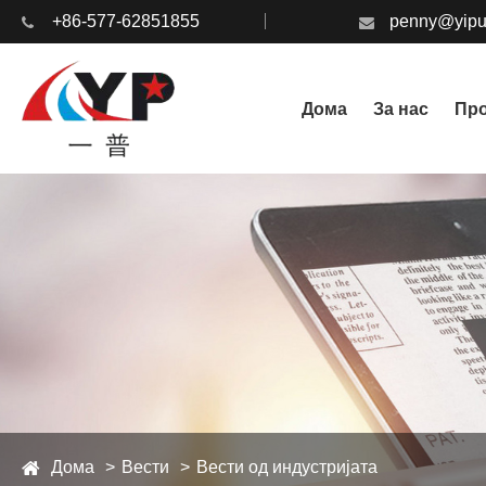
+86-577-62851855
penny@yipu
Дома
За нас
Пр
Дома
Вести
Вести од индустријата