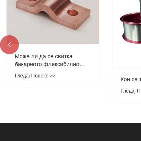

Кои се типичните дијаметри
Која е 
дебели
Гледај Повеќе >>
улога 
Гледај П
поврзу
фолија