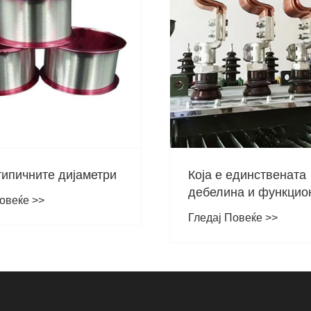
Која спецификација 
користи за плетена 
бакарна жица на про
Гледај Повеќе >>
единствената
енергија од ветер?
на и функционалната
на флексибилното
овеќе >>
вање со бакарна
?