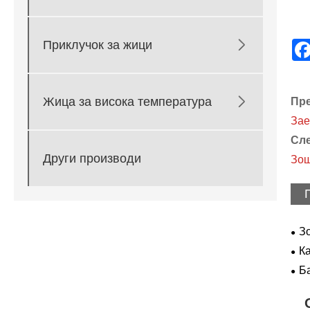

Приклучок за жици

Жица за висока температура
Пре
Зае
Сле
Други производи
Зош
З
еле
К
со 
Б
спр