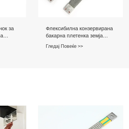
вирана
Нови енергетски батерии за
мја
возила Бакарни цврсти
конектори
Гледај Повеќе >>