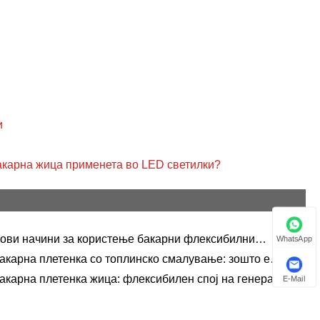
Javanese
فارسی
தமிழ்
తెలుగు
и
नेपाली
акарна жица применета во LED светилки?
Burmese
български
ови начини за користење бакарни флексибилни
WhatsApp
ລາວ
нектори
акарна плетенка со топлинско смалување: зошто е
практично?
акарна плетенка жица: флексибилен спој на генератор
Latine
E-Mail
Қазақша