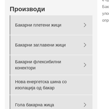
Бак
Производи
уло
опр

Бакарни плетени жици

Бакарни заглавени жици
Бакарни флексибилни

конектори
Нова енергетска шина со
изолација од бакар

Гола бакарна жица