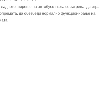
हिन्दी
 ладното ширење на автобусот кога се загрева, да игра
Pilipino
а опремата, да обезбеди нормално функционирање на
мата.
Türkçe
Gaeilge
العربية
Indonesia
Norsk‎
تمل
český
ελληνικά
український