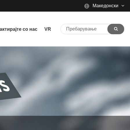
Македонски
English
актирајте со нас
VR
Español
Português
русский
Français
日本語
Deutsch
tiếng Việt
Italiano