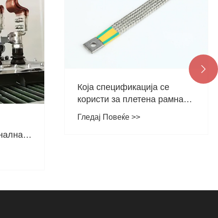

се
Мерки на претпазливост за
рамна
складирање на материјали
ект за
од бакарна жица
Гледај Повеќе >>