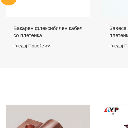
Завеса ѕид Бакар проводен
Флекси
плетенки Молња
собирн
заземјување лента
фолија
Гледај Повеќе >>
Гледај П