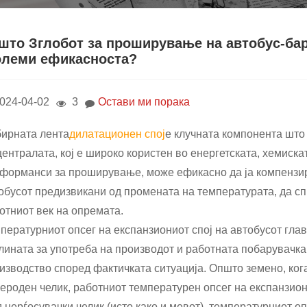
што Зглобот за проширување на автобус-бар
олеми ефикасноста?
024-04-02
3
Остави ми порака
ирната лента
дилатационен спој
е клучната компонента што
централата, кој е широко користен во енергетската, хемиска
форманси за проширување, може ефикасно да ја компензи
обусот предизвикани од промената на температурата, да с
отниот век на опремата.
пературниот опсег на експанзиониот спој на автобусот глав
лината за употреба на производот и работната побарувачка,
изводство според фактичката ситуација. Општо земено, ког
лероден челик, работниот температурен опсег на експанзион
д нерѓосувачки челик (исто како и мевот), температурниот оп