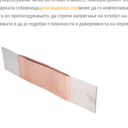
арната собирница
дилатационен спој
може да го компензира
га во прилагодувањето, да спречи напрегање на зглобот н
емата и да ја подобри стабилноста и доверливоста на опре