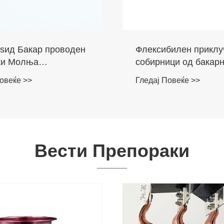
билен приклучок за
Флексибилна конзер
ици од бакарна
бакарна плетенка зе
врска
овеќе >>
Гледај Повеќе >>
Вести Препораки