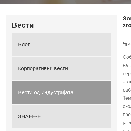
Зо
Вести
зг
2
Блог
Соб
на 
Корпоративни вести
пер
авт
раб
Вести од индустријата
Тем
око
про
ЗНАЕЊЕ
јаг
е о