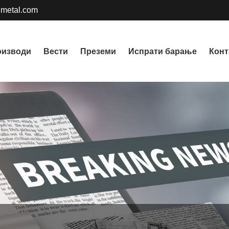
metal.com
оизводи
Вести
Преземи
Испрати барање
Конт