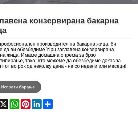
Nederlands
ภาษาไทย
лавена конзервирана бакарна
ца
Polski
професионален производител на бакарна жица, би
한국어
е да ви обезбедиме Yipu заглавена конзервирана
на жица. Имаме домашна опрема за брзо
Svenska
типирање, така што можеме да обезбедиме доказ за
птот во рок од неколку дена - не со недели или месеци!
magyar
Malay
Испрати барање
বাংলা ভাষার
acebook
X
WhatsApp
Pinterest
LinkedIn
Share
Dansk
Suomi