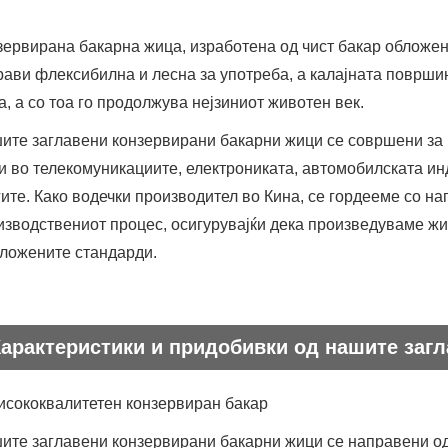
зервирана бакарна жица, изработена од чист бакар обложен 
прави флексибилна и лесна за употреба, а калајната површи
а, а со тоа го продолжува нејзиниот животен век.
ите заглавени конзервирани бакарни жици се совршени за р
и во телекомуникациите, електрониката, автомобилската инд
гите. Како водечки производител во Кина, се гордееме со на
изводствениот процес, осигурувајќи дека произведуваме жиц
сложените стандарди.
Карактеристики и придобивки од нашите заг
Висококвалитетен конзервиран бакар
ите заглавени конзервирани бакарни жици се направени од 