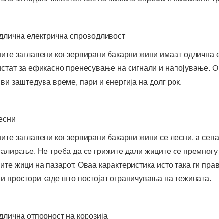
Одлична електрична спроводливост
ите заглавени конзервирани бакарни жици имаат одлична е
истат за ефикасно пренесување на сигнали и напојување. 
 ви заштедува време, пари и енергија на долг рок.
Лесни
ите заглавени конзервирани бакарни жици се лесни, а сепа
талирање. Не треба да се грижите дали жиците се премногу 
гите жици на пазарот. Оваа карактеристика исто така ги пр
ни простори каде што постојат ограничувања на тежината.
Одлична отпорност на корозија