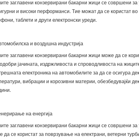
ите заглавени конзервирани бакарни жици се совршени за 
сигурни и високи перформанси. Тие можат да се користат во
ефони, таблети и други електронски уреди.
Автомобилска и воздушна индустрија
ите заглавени конзервирани бакарни жици може да се корис
подобри јачината, издржливоста и спроводливоста на жиците
трешната електроника на автомобилите за да се осигура дек
ператури, вибрации и корозивни материи, обезбедувајќи де
дини.
Генерирање на енергија
ите заглавени конзервирани бакарни жици се совршени за у
е да се користат за поврзување на електрани, ветерни турб