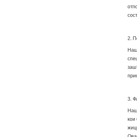
отп
сос
2. 
Наш
спе
заш
при
3. 
Наш
кои
жиц
Ова