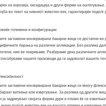
орен на корозија, оксидација и други форми на оштетување.
тојба во текот на нивниот животен век, гарантирајќи подолг
Повеќе големини и конфигурации
ите заглавени конзервирани бакарни жици се достапни во 
цифичните барања на различни апликации. Без разлика дали
титени, ние ве покриваме. Разбираме дека различните апли
способуваме нашите производи да ги задоволат вашите то
Флексибилност
ите заглавени конзервирани бакарни жици се многу флексиб
 бараат виткање или извртување. За разлика од другите жи
и ја задржуваат својата форма дури и откако ќе се извиткаат
 значи подолг животен век на вашата опрема и намалени т