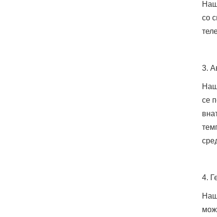
Наш
со 
тел
3. 
Наш
се 
вна
тем
сре
4. 
Наш
мож