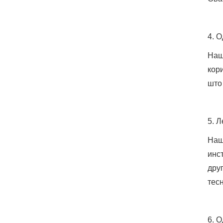
4. 
Наш
кор
што
5. 
Наш
инс
дру
тес
6. 