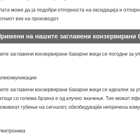
лата може да ја подобри отпорноста на оксидација и отпорн
отниот век на производот.
Примени на нашите заглавени конзервирани 
ите заглавени конзервирани бакарни жици се погодни за уп
Телекомуникации
ите заглавени конзервирани бакарни жици се идеални за у
атоци со голема брзина е од клучно значење. Тие можат ефи
доживеат губење на сигналот, обезбедувајќи непречена ком
Електроника