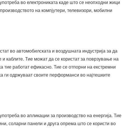
употреба во електрониката каде што се неопходни жици
 производството на компјутери, телевизори, мобилни
тат во автомобилската и воздушната индустрија за да
 и каблите. Тие можат да се користат за поврзување на
а тие работат ефикасно. Тие се отпорни на екстремни
ка ги одржуваат своите перформанси во најтешките
потреба во апликации за производство на енергија. Тие
ини, соларни панели и друга опрема што се користи во