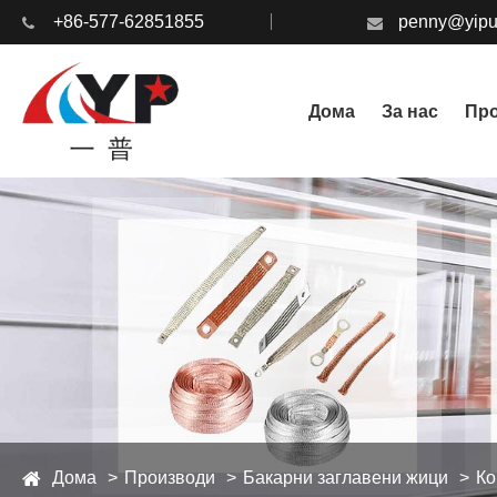
+86-577-62851855
penny@yipu
Дома
За нас
Пр
Дома
Производи
Бакарни заглавени жици
Ко