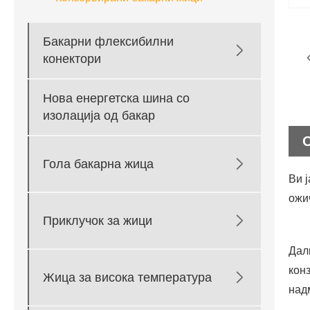
Бакарни флексибилни

конектори
Нова енергетска шина со
изолација од бакар

Гола бакарна жица
Ви 
ожи

Приклучок за жици
Дал
кон

Жица за висока температура
над