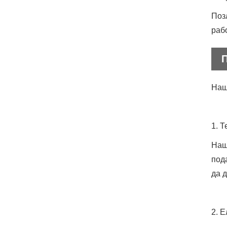
Поз
раб
Наш
1. 
Наш
под
да 
2. 