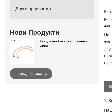
Други производи
Кон
ја 
жиц
Нови Продукти
Наш
Квадратна бакарна плетенка
жиц
жица
дру
про
нај
Гледај Повеќе
1. 
Наш