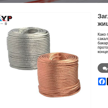
Заг
жи
Како 
сакал
бакар
прото
конце
F