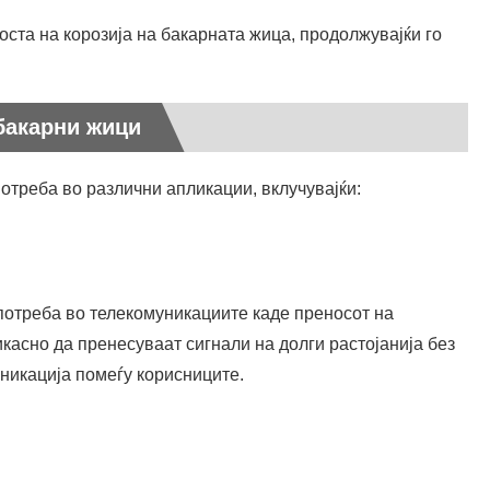
оста на корозија на бакарната жица, продолжувајќи го
бакарни жици
отреба во различни апликации, вклучувајќи:
потреба во телекомуникациите каде преносот на
касно да пренесуваат сигнали на долги растојанија без
уникација помеѓу корисниците.