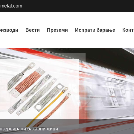
metal.com
оизводи
Вести
Преземи
Испрати барање
Конт
нзервирани бакарни жици