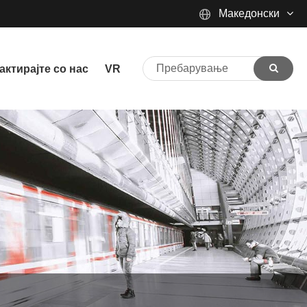
Македонски
English
актирајте со нас
VR
Español
Português
русский
Français
日本語
Deutsch
tiếng Việt
Italiano