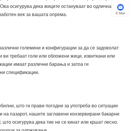
 Ова осигурува дека жиците остануваат во одлична
Euskal
E-Mail
 работен век за вашата опрема.
Azərbaycan
Slovenský jazyk
Македонски
различни големини и конфигурации за да се задоволат
 ви требаат голи или обложени жици, извиткани или
Lietuvos
кации имаат различни барања и затоа ги
чни спецификации.
Eesti Keel
Română
Slovenski
илни, што ги прави погодни за употреба во ситуации
मराठी
ци на пазарот, нашите заглавени конзервирани бакарни
, што осигурува дека тие не се кинат или кршат лесно.
Srpski језик
рошоци за одржување.