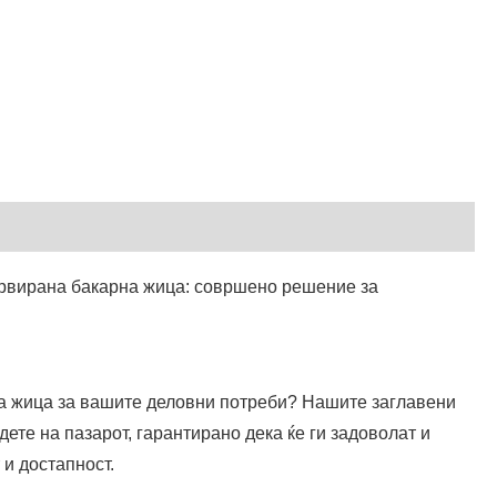
हिन्दी
Pilipino
Türkçe
Gaeilge
العربية
Indonesia
ервирана бакарна жица: совршено решение за
Norsk‎
تمل
český
а жица за вашите деловни потреби? Нашите заглавени
ете на пазарот, гарантирано дека ќе ги задоволат и
ελληνικά
и достапност.
український