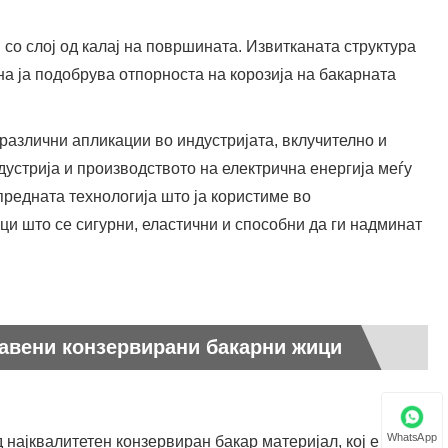
Javanese
со слој од калај на површината. Извитканата структура
на ја подобрува отпорноста на корозија на бакарната
فارسی
தமிழ்
азлични апликации во индустријата, вклучително и
устрија и производството на електрична енергија меѓу
తెలుగు
предната технологија што ја користиме во
नेपाली
и што се сигурни, еластични и способни да ги надминат
Burmese
български
лавени конзервирани бакарни жици
ລາວ
Latine
Қазақша
WhatsApp
најквалитетен конзервиран бакар материјал, кој е