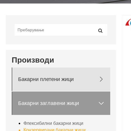
Производи

Бакарни плетени жици

Бакарни заглавени жици
Флексибилни бакарни жици
Конзервирани бакарни жици