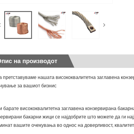
Опис на производот
ја претставуваме нашата висококвалитетна заглавена конз
чување за вашиот бизнис
и барате висококвалитетна заглавена конзервирана бакарн
зервирани бакарни жици се најдобрите што можете да ги најд
минат вашите очекувања во однос на доверливост, квалитет 